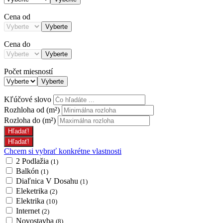
Cena od
Vyberte
Cena do
Vyberte
Počet miesností
Vyberte
Kľúčové slovo
Rozhloha od
(m²)
Rozloha do
(m²)
Chcem si vybrať konkrétne vlastnosti
2 Podlažia
(1)
Balkón
(1)
Diaľnica V Dosahu
(1)
Eleketrika
(2)
Elektrika
(10)
Internet
(2)
Novostavba
(8)