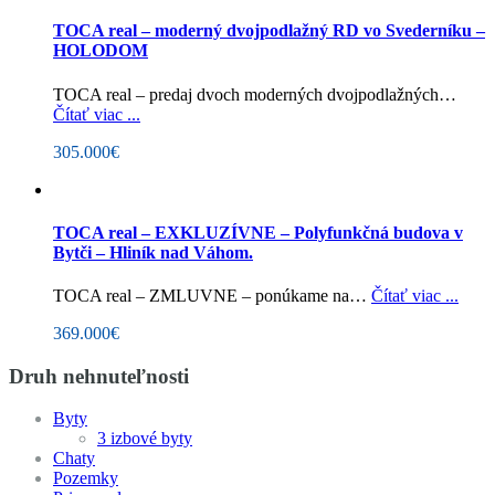
TOCA real – moderný dvojpodlažný RD vo Svederníku –
HOLODOM
TOCA real – predaj dvoch moderných dvojpodlažných…
Čítať viac ...
305.000€
TOCA real – EXKLUZÍVNE – Polyfunkčná budova v
Bytči – Hliník nad Váhom.
TOCA real – ZMLUVNE – ponúkame na…
Čítať viac ...
369.000€
Druh nehnuteľnosti
Byty
3 izbové byty
Chaty
Pozemky