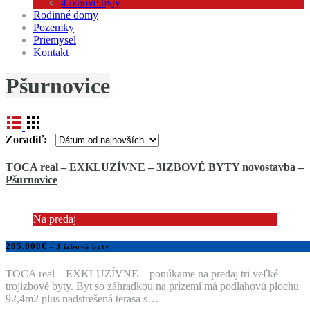
4 izbové byty
Rodinné domy
Pozemky
Priemysel
Kontakt
Pšurnovice
Zoradiť:
TOCA real – EXKLUZÍVNE – 3IZBOVÉ BYTY novostavba –
Pšurnovice
Na predaj
205.000€
- 3 izbové byty
TOCA real – EXKLUZÍVNE – ponúkame na predaj tri veľké
trojizbové byty. Byt so záhradkou na prízemí má podlahovú plochu
92,4m2 plus nadstrešená terasa s…