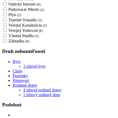
Optický Internet
(9)
Parkovacie Miesto
(2)
Plyn
(2)
Tepelné čerpadlo
(5)
Verejná Kanalizácia
(3)
Verejný Vodovod
(8)
Vlastná Studňa
(3)
Záhradka
(8)
Druh nehnuteľnosti
Byty
3 izbové byty
Chaty
Pozemky
Priemysel
Rodinné domy
4 izbové rodinné domy
5 izbový rodinný dom
Podobné