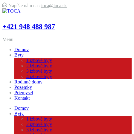
Napíšte nám na :
toca@toca.sk
+421 948 488 987
Menu
Domov
Byty
1 izbové byty
2 izbové byty
3 izbové byty
4 izbové byty
Rodinné domy
Pozemky
Priemysel
Kontakt
Domov
Byty
1 izbové byty
2 izbové byty
3 izbové byty