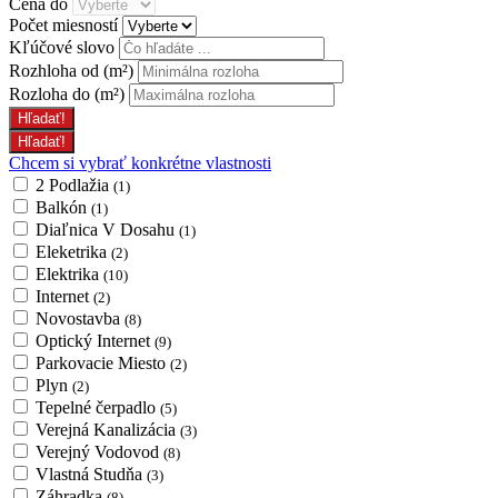
Cena do
Počet miesností
Kľúčové slovo
Rozhloha od
(m²)
Rozloha do
(m²)
Chcem si vybrať konkrétne vlastnosti
2 Podlažia
(1)
Balkón
(1)
Diaľnica V Dosahu
(1)
Eleketrika
(2)
Elektrika
(10)
Internet
(2)
Novostavba
(8)
Optický Internet
(9)
Parkovacie Miesto
(2)
Plyn
(2)
Tepelné čerpadlo
(5)
Verejná Kanalizácia
(3)
Verejný Vodovod
(8)
Vlastná Studňa
(3)
Záhradka
(8)