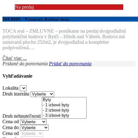
Na predaj
369.000€
- Priemysel, Rodinné domy
TOCA real – ZMLUVNE – ponúkame na predaj dvojpodlažnú
polyfunkčnú budovu v Bytči – Hliník nad Váhom. Budova má
zastavanú plochu 252m2, je dvojpodlažná a kompletne
podpivničená.…
Čítať viac ...
Pridané do porovnania
Pridať do porovnania
Vyhľadávanie
Lokalita
Druh inzerátu
Druh nehnuteľnosti
Cena od
Cena do
Cena od