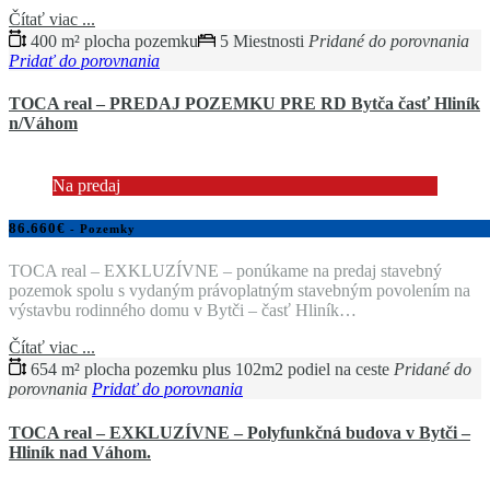
Čítať viac ...
400 m² plocha pozemku
5 Miestnosti
Pridané do porovnania
Pridať do porovnania
TOCA real – PREDAJ POZEMKU PRE RD Bytča časť Hliník
n/Váhom
Na predaj
86.660€
- Pozemky
TOCA real – EXKLUZÍVNE – ponúkame na predaj stavebný
pozemok spolu s vydaným právoplatným stavebným povolením na
výstavbu rodinného domu v Bytči – časť Hliník…
Čítať viac ...
654 m² plocha pozemku plus 102m2 podiel na ceste
Pridané do
porovnania
Pridať do porovnania
TOCA real – EXKLUZÍVNE – Polyfunkčná budova v Bytči –
Hliník nad Váhom.