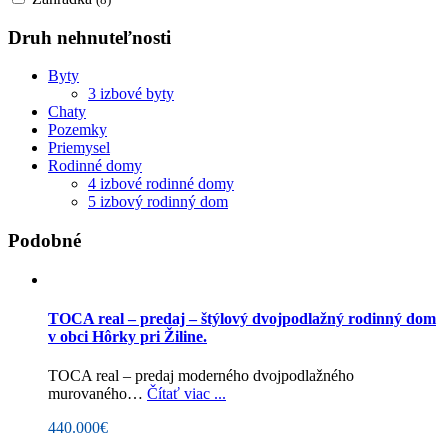
Druh nehnuteľnosti
Byty
3 izbové byty
Chaty
Pozemky
Priemysel
Rodinné domy
4 izbové rodinné domy
5 izbový rodinný dom
Podobné
TOCA real – predaj – štýlový dvojpodlažný rodinný dom
v obci Hôrky pri Žiline.
TOCA real – predaj moderného dvojpodlažného
murovaného…
Čítať viac ...
440.000€