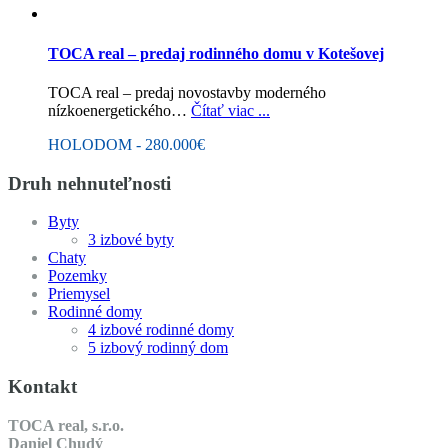
TOCA real – predaj rodinného domu v Kotešovej
TOCA real – predaj novostavby moderného
nízkoenergetického…
Čítať viac ...
HOLODOM - 280.000€
Druh nehnuteľnosti
Byty
3 izbové byty
Chaty
Pozemky
Priemysel
Rodinné domy
4 izbové rodinné domy
5 izbový rodinný dom
Kontakt
TOCA real, s.r.o.
Daniel Chudý