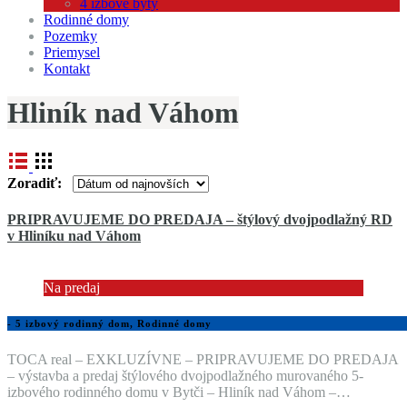
4 izbové byty
Rodinné domy
Pozemky
Priemysel
Kontakt
Hliník nad Váhom
Zoradiť:
PRIPRAVUJEME DO PREDAJA – štýlový dvojpodlažný RD
v Hliníku nad Váhom
Na predaj
- 5 izbový rodinný dom, Rodinné domy
TOCA real – EXKLUZÍVNE – PRIPRAVUJEME DO PREDAJA
– výstavba a predaj štýlového dvojpodlažného murovaného 5-
izbového rodinného domu v Bytči – Hliník nad Váhom –…