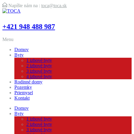
Napíšte nám na :
toca@toca.sk
+421 948 488 987
Menu
Domov
Byty
1 izbové byty
2 izbové byty
3 izbové byty
4 izbové byty
Rodinné domy
Pozemky
Priemysel
Kontakt
Domov
Byty
1 izbové byty
2 izbové byty
3 izbové byty