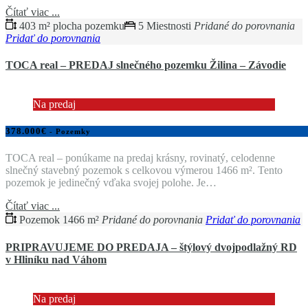
Čítať viac ...
403 m² plocha pozemku
5 Miestnosti
Pridané do porovnania
Pridať do porovnania
TOCA real – PREDAJ slnečného pozemku Žilina – Závodie
Na predaj
378.000€
- Pozemky
TOCA real – ponúkame na predaj krásny, rovinatý, celodenne
slnečný stavebný pozemok s celkovou výmerou 1466 m². Tento
pozemok je jedinečný vďaka svojej polohe. Je…
Čítať viac ...
Pozemok 1466 m²
Pridané do porovnania
Pridať do porovnania
PRIPRAVUJEME DO PREDAJA – štýlový dvojpodlažný RD
v Hliníku nad Váhom
Na predaj