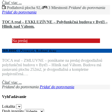
Čítať viac ...
Podlahová plocha 92,4
3 Miestnosti
Pridané do porovnania
Pridať do porovnania
TOCA real – EXKLUZÍVNE – Polyfunkčná budova v Bytči –
Hliník nad Váhom.
Na predaj
369.000€
- Priemysel, Rodinné domy
TOCA real – ZMLUVNE – ponúkame na predaj dvojpodlažnú
polyfunkčnú budovu v Bytči – Hliník nad Váhom. Budova má
zastavanú plochu 252m2, je dvojpodlažná a kompletne
podpivničená.…
Čítať viac ...
Pridané do porovnania
Pridať do porovnania
Vyhľadávanie
Lokalita
Druh inzerátu