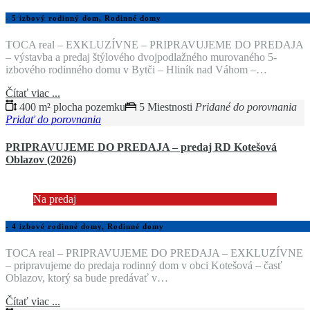
- 5 izbový rodinný dom, Rodinné domy
TOCA real – EXKLUZÍVNE – PRIPRAVUJEME DO PREDAJA
– výstavba a predaj štýlového dvojpodlažného murovaného 5-
izbového rodinného domu v Bytči – Hliník nad Váhom –…
Čítať viac ...
400 m² plocha pozemku
5 Miestnosti
Pridané do porovnania
Pridať do porovnania
PRIPRAVUJEME DO PREDAJA – predaj RD Kotešová
Oblazov (2026)
Na predaj
- 4 izbové rodinné domy, Rodinné domy
TOCA real – PRIPRAVUJEME DO PREDAJA – EXKLUZÍVNE
– pripravujeme do predaja rodinný dom v obci Kotešová – časť
Oblazov, ktorý sa bude predávať v…
Čítať viac ...