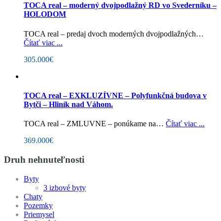
TOCA real – moderný dvojpodlažný RD vo Svederníku –
HOLODOM
TOCA real – predaj dvoch moderných dvojpodlažných…
Čítať viac ...
305.000€
TOCA real – EXKLUZÍVNE – Polyfunkčná budova v
Bytči – Hliník nad Váhom.
TOCA real – ZMLUVNE – ponúkame na…
Čítať viac ...
369.000€
Druh nehnuteľnosti
Byty
3 izbové byty
Chaty
Pozemky
Priemysel