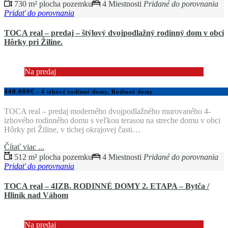
730 m² plocha pozemku
4 Miestnosti
Pridané do porovnania
Pridať do porovnania
TOCA real – predaj – štýlový dvojpodlažný rodinný dom v obci
Hôrky pri Žiline.
Na predaj
440.000€
- 4 izbové rodinné domy, Rodinné domy
TOCA real – predaj moderného dvojpodlažného murovaného 4-
izbového rodinného domu s veľkou terasou na streche domu v obci
Hôrky pri Žiline, v tichej okrajovej časti…
Čítať viac ...
512 m² plocha pozemku
4 Miestnosti
Pridané do porovnania
Pridať do porovnania
TOCA real – 4IZB. RODINNÉ DOMY 2. ETAPA – Bytča /
Hliník nad Váhom
Na predaj