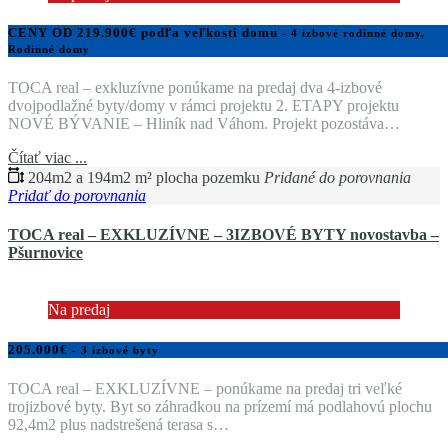
CENY OD 219.900€ podľa veľkosti domu
- 4 izbové rodinné domy,
Rodinné domy
TOCA real – exkluzívne ponúkame na predaj dva 4-izbové
dvojpodlažné byty/domy v rámci projektu 2. ETAPY projektu
NOVÉ BÝVANIE – Hliník nad Váhom. Projekt pozostáva…
Čítať viac ...
204m2 a 194m2 m² plocha pozemku
Pridané do porovnania
Pridať do porovnania
TOCA real – EXKLUZÍVNE – 3IZBOVÉ BYTY novostavba –
Pšurnovice
Na predaj
205.000€
- 3 izbové byty
TOCA real – EXKLUZÍVNE – ponúkame na predaj tri veľké
trojizbové byty. Byt so záhradkou na prízemí má podlahovú plochu
92,4m2 plus nadstrešená terasa s…