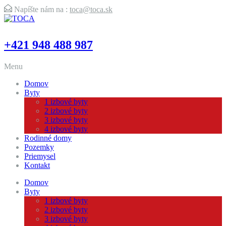
Napíšte nám na :
toca@toca.sk
+421 948 488 987
Menu
Domov
Byty
1 izbové byty
2 izbové byty
3 izbové byty
4 izbové byty
Rodinné domy
Pozemky
Priemysel
Kontakt
Domov
Byty
1 izbové byty
2 izbové byty
3 izbové byty