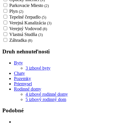
Parkovacie Miesto
(2)
Plyn
(2)
Tepelné čerpadlo
(5)
Verejná Kanalizácia
(3)
Verejný Vodovod
(8)
Vlastná Studňa
(3)
Záhradka
(8)
Druh nehnuteľnosti
Byty
3 izbové byty
Chaty
Pozemky
Priemysel
Rodinné domy
4 izbové rodinné domy
5 izbový rodinný dom
Podobné