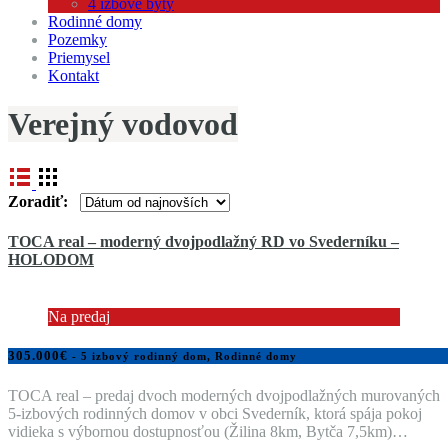
4 izbové byty
Rodinné domy
Pozemky
Priemysel
Kontakt
Verejný vodovod
Zoradiť:
TOCA real – moderný dvojpodlažný RD vo Svederníku –
HOLODOM
Na predaj
305.000€
- 5 izbový rodinný dom, Rodinné domy
TOCA real – predaj dvoch moderných dvojpodlažných murovaných
5-izbových rodinných domov v obci Svederník, ktorá spája pokoj
vidieka s výbornou dostupnosťou (Žilina 8km, Bytča 7,5km)…